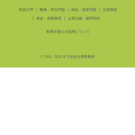
取扱分野
離婚・男女問題
相続・遺産問題
交通事故
借金・債務整理
企業法務・顧問契約
勤務弁護士の採用について
© 2018
- 2026 木下綜合法律事務所