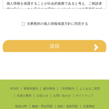
個人情報を保護することが社会的責務であると考え、ご相談者
様に安心し、また安全にご滞在いただけるように当事務所のプ
ライバシーポリシーを定め、それに従い、厳重に取り扱ってま
いります。
当事務所の個人情報保護方針に同意する
1. 個人情報の利用について
当事務所では、ご依頼人様の同意のもと、氏名、メールアドレ
ス、住所等の個人情報を収集させていただきます。これらの情
報は、ご依頼人様が希望するサービス、情報の提供および本サ
イトをご利用する際にご依頼人様の利便性を向上させるために
利用させていただきます。
当事務所が収集するご依頼人様の個人情報は、収集目的を明確
にした上で、目的の範囲内に限ります。また、個人情報の利用
は、その収集目的から逸脱しない範囲とします。
HOME
事務所案内
解決事例
ご利用案内
よくあるご質問
弁護士費用
お知らせ
お問い合わせ
サイトマップ
収集した個人情報は、同目的の範囲内で利用しており、ご依頼
人様の事前承諾なしに目的外利用や第三者への提供は行いませ
取扱分野
離婚・男女問題
相続・遺産問題
交通事故
ん。また個人情報に関する不正アクセス、紛失、改竄、漏洩を