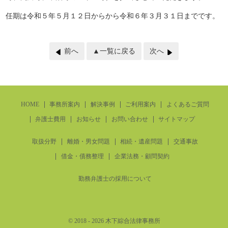
任期は令和５年５月１２日からから令和６年３月３１日までです。
前へ
▲一覧に戻る
次へ
HOME
事務所案内
解決事例
ご利用案内
よくあるご質問
弁護士費用
お知らせ
お問い合わせ
サイトマップ
取扱分野
離婚・男女問題
相続・遺産問題
交通事故
借金・債務整理
企業法務・顧問契約
勤務弁護士の採用について
© 2018
- 2026 木下綜合法律事務所